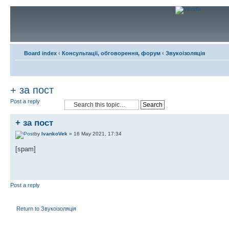
Board index
‹
Консультації, обговорення, форум
‹
Звукоізоляція
+ за пост
Post a reply
+ за пост
by
IvankoVek
» 16 May 2021, 17:34
[spam]
Post a reply
Return to Звукоізоляція