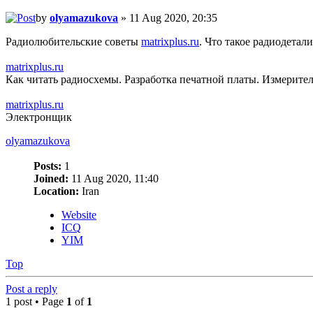
by
olyamazukova
» 11 Aug 2020, 20:35
Радиолюбительские советы
matrixplus.ru
. Что такое радиодетал
matrixplus.ru
Как читать радиосхемы. Разработка печатной платы. Измерите
matrixplus.ru
Электронщик
olyamazukova
Posts:
1
Joined:
11 Aug 2020, 11:40
Location:
Iran
Website
ICQ
YIM
Top
Post a reply
1 post • Page
1
of
1