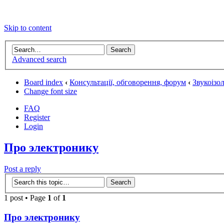
Skip to content
Advanced search
Board index
‹
Консультації, обговорення, форум
‹
Звукоізол
Change font size
FAQ
Register
Login
Про электронику
Post a reply
1 post • Page
1
of
1
Про электронику