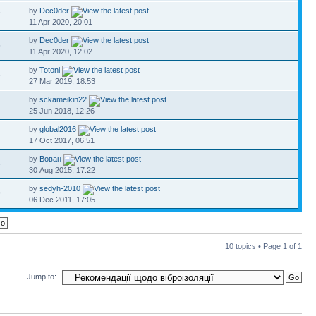
by
Dec0der
7
11 Apr 2020, 20:01
by
Dec0der
5
11 Apr 2020, 12:02
by
Totoni
5
27 Mar 2019, 18:53
by
sckameikin22
1
25 Jun 2018, 12:26
by
global2016
17 Oct 2017, 06:51
by
Вован
5
30 Aug 2015, 17:22
by
sedyh-2010
9
06 Dec 2011, 17:05
10 topics • Page
1
of
1
Jump to: