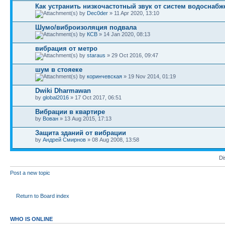
Как устранить низкочастотный звук от систем водоснабж
by
Dec0der
» 11 Apr 2020, 13:10
Шумо/виброизоляция подвала
by
КСВ
» 14 Jan 2020, 08:13
вибрация от метро
by
staraus
» 29 Oct 2016, 09:47
шум в стояеке
by
коринчевская
» 19 Nov 2014, 01:19
Dwiki Dharmawan
by
global2016
» 17 Oct 2017, 06:51
Вибрации в квартире
by
Вован
» 13 Aug 2015, 17:13
Защита зданий от вибрации
by
Андрей Смирнов
» 08 Aug 2008, 13:58
Di
Post a new topic
Return to Board index
WHO IS ONLINE