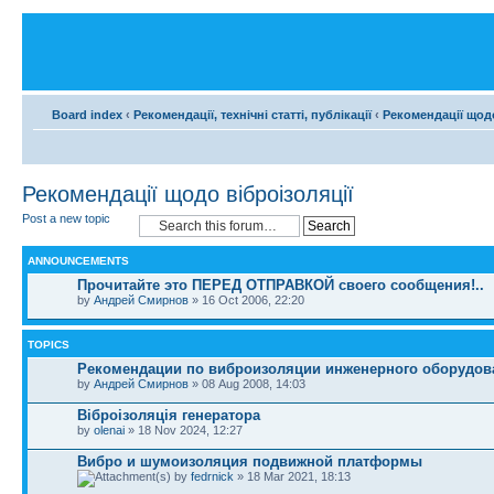
Board index
‹
Рекомендації, технічні статті, публікації
‹
Рекомендації щодо
Рекомендації щодо віброізоляції
Post a new topic
ANNOUNCEMENTS
Прочитайте это ПЕРЕД ОТПРАВКОЙ своего сообщения!..
by
Андрей Смирнов
» 16 Oct 2006, 22:20
TOPICS
Рекомендации по виброизоляции инженерного оборудов
by
Андрей Смирнов
» 08 Aug 2008, 14:03
Віброізоляція генератора
by
olenai
» 18 Nov 2024, 12:27
Вибро и шумоизоляция подвижной платформы
by
fedrnick
» 18 Mar 2021, 18:13