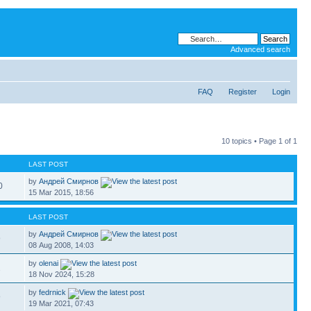
Advanced search
FAQ
Register
Login
10 topics • Page
1
of
1
LAST POST
by
Андрей Смирнов
0
15 Mar 2015, 18:56
LAST POST
by
Андрей Смирнов
9
08 Aug 2008, 14:03
by
olenai
2
18 Nov 2024, 15:28
by
fedrnick
9
19 Mar 2021, 07:43