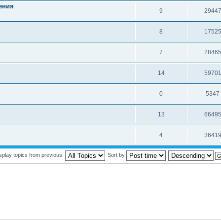
ения
9
2944
8
1752
7
2846
14
5970
0
5347
13
6649
4
3641
splay topics from previous:
Sort by