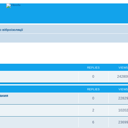
 віброізоляції
REPLIES
VIEWS
0
24280
REPLIES
VIEWS
ания
0
2282
2
1020
6
2369