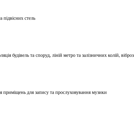
а підвісних стель
ляція будівель та споруд, ліній метро та залізничних колій, віб
я приміщень для запису та прослуховування музики