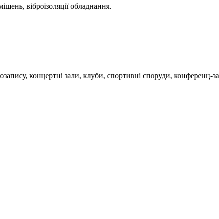
іщень, віброізоляції обладнання.
козапису, концертні зали, клуби, спортивні споруди, конференц-з