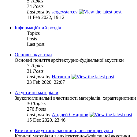
5
Topics
74
Posts
Last post
by
sergeystarcev
11 Feb 2022, 19:12
Інформаційний розділ
Topics
Posts
Last post
Основы акустики
Основні поняття архітектурно-будівельної акустики
7
Topics
31
Posts
Last post
by
Натлинн
23 Feb 2020, 22:07
Акустичні матеріали
Звукопоглинальні властивості матеріалів, характеристики
30
Topics
276
Posts
Last post
by
Андрей Смирнов
15 Dec 2020, 23:46
Книги по акустиці, часописи, он-лайн ресурси
Корисні матеріали з архітектурно-будівельної акустики