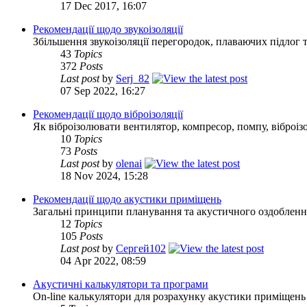
17 Dec 2017, 16:07
Рекомендації щодо звукоізоляції
Збільшення звукоізоляції перегородок, плаваючих підлог т
43
Topics
372
Posts
Last post
by
Serj_82
07 Sep 2022, 16:27
Рекомендації щодо віброізоляції
Як віброізолювати вентилятор, компресор, помпу, віброізо
10
Topics
73
Posts
Last post
by
olenai
18 Nov 2024, 15:28
Рекомендації щодо акустики приміщень
Загальні принципи планування та акустичного оздобленн
12
Topics
105
Posts
Last post
by
Сергей102
04 Apr 2022, 08:59
Акустичні калькулятори та програми
On-line калькулятори для розрахунку акустики приміщень