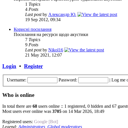
1
Topics
4
Posts
Last post
by
Александр Ю.
19 Sep 2012, 09:34
Корисні посилання
Посилання на ресурси щодо акустики
7
Topics
9
Posts
Last post
by
Nikol16
21 May 2021, 12:07
Login
•
Register
Username:
Password:
|
Log me o
Who is online
In total there are
68
users online :: 1 registered, 0 hidden and 67 guest
Most users ever online was
3705
on 14 Mar 2026, 18:49
Registered users:
Google [Bot]
Legend:
Administrators
,
Global moderators