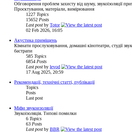
Обговорення проблем захисту від шуму, звукоізоляції прим
Проєктування, матеріали, вимірювання
1227
Topics
15652
Posts
Last post
by
Totor
02 Feb 2026, 16:05
Акустика приміщень
Кімнати прослуховування, домашні кінотеатри, студії зву
бастрапи
585
Topics
6854
Posts
Last post
by
levod
17 Aug 2025, 20:59
Рекомендації, технічні статті, публікації
Topics
Posts
Last post
Міфи звукоизоляції
Звукоізоляція. Типові помилки
6
Topics
63
Posts
Last post
by
BBR