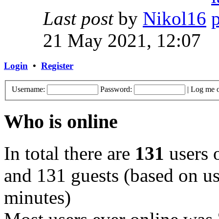
Last post
by
Nikol16
21 May 2021, 12:07
Login
•
Register
Username:
Password:
|
Log me o
Who is online
In total there are
131
users o
and 131 guests (based on use
minutes)