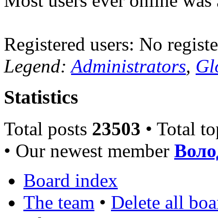
Most users ever online was
Registered users: No registe
Legend:
Administrators
,
Gl
Statistics
Total posts
23503
• Total t
• Our newest member
Воло
Board index
The team
•
Delete all bo