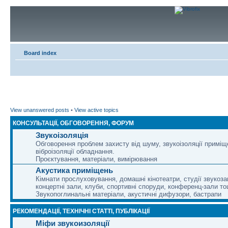
Board index
View unanswered posts
•
View active topics
КОНСУЛЬТАЦІЇ, ОБГОВОРЕННЯ, ФОРУМ
Звукоізоляція
Обговорення проблем захисту від шуму, звукоізоляції приміщ
віброізоляції обладнання.
Проєктування, матеріали, вимірювання
Акустика приміщень
Кімнати прослуховування, домашні кінотеатри, студії звукоза
концертні зали, клуби, спортивні споруди, конференц-зали то
Звукопоглинальні матеріали, акустичні дифузори, бастрапи
РЕКОМЕНДАЦІЇ, ТЕХНІЧНІ СТАТТІ, ПУБЛІКАЦІЇ
Міфи звукоизоляції